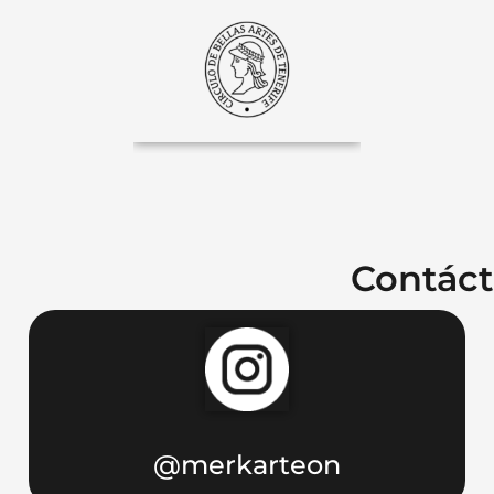
Contác
@merkarteon